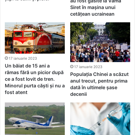
au fost găsite la Vama
Siret în maşina unui
cetățean ucrainean
17 ianuarie 2023
Un băiat de 15 ani a
17 ianuarie 2023
rămas fără un picior după
Populația Chinei a scăzut
ce a fost lovit de tren.
anul trecut, pentru prima
Minorul purta căști și nu a
dată în ultimele șase
fost atent
decenii