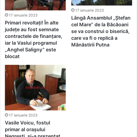
17 ianuarie 2023
17 ianuarie 2023
Lângă Ansamblul „Ștefan
Primari revoltați! În alte
cel Mare” de la Băcăoani
județe au fost semnate
se va construi o biserică,
contractele de finanțare,
care va fi o replică a
iar la Vaslui programul
Mănăstirii Putna
„Anghel Saligny” este
blocat
17 ianuarie 2023
Vasile Voicu, fostul
primar al orașului
Negrești, și-a prezentat