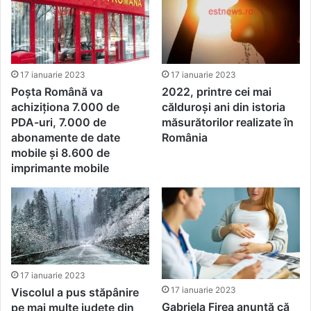
17 ianuarie 2023
17 ianuarie 2023
Poșta Română va
2022, printre cei mai
achiziționa 7.000 de
călduroși ani din istoria
PDA-uri, 7.000 de
măsurătorilor realizate în
abonamente de date
România
mobile şi 8.600 de
imprimante mobile
17 ianuarie 2023
17 ianuarie 2023
Viscolul a pus stăpânire
Gabriela Firea anunță că
pe mai multe județe din