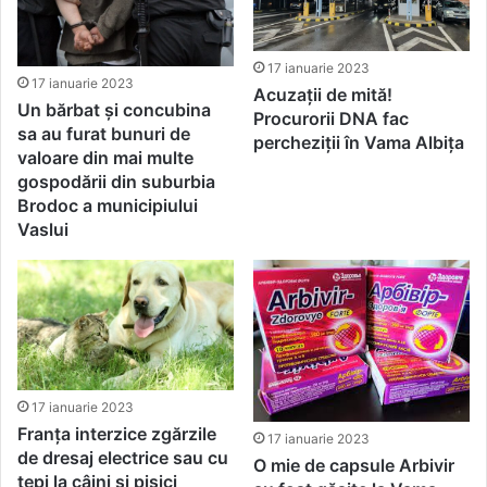
17 ianuarie 2023
17 ianuarie 2023
Acuzații de mită!
Un bărbat și concubina
Procurorii DNA fac
sa au furat bunuri de
percheziții în Vama Albița
valoare din mai multe
gospodării din suburbia
Brodoc a municipiului
Vaslui
17 ianuarie 2023
Franța interzice zgărzile
17 ianuarie 2023
de dresaj electrice sau cu
O mie de capsule Arbivir
țepi la câini și pisici