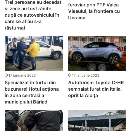
Trei persoane au decedat
feroviar prin PTF Valea
și zece au fost rănite
Vișeului, la frontiera cu
după ce autovehiculul în
Ucraina
care se aflau s-a
răsturnat
17 ianuarie 2023
17 ianuarie 2023
Specializat în furtul din
Autoturism Toyota C-HR
buzunare! Hoțul acționa
semnalat furat din Italia,
în zona centrală a
oprit la Albița
municipiului Bârlad