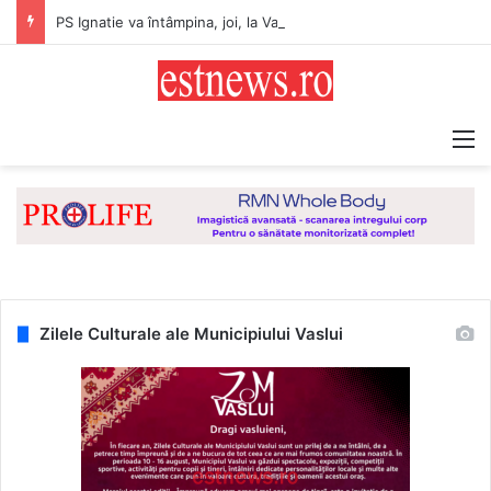
PS Ignatie va întâmpina, joi, la Vaslui, Icoana făcătoare de minuni a Maicii Domnului, de la Mănăstirea Hadâmbu
M
Zilele Culturale ale Municipiului Vaslui