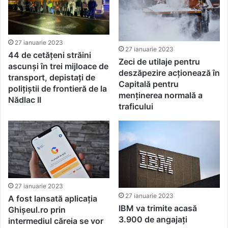
27 ianuarie 2023
27 ianuarie 2023
44 de cetăţeni străini
Zeci de utilaje pentru
ascunși în trei mijloace de
deszăpezire acționează în
transport, depistați de
Capitală pentru
polițiștii de frontieră de la
menținerea normală a
Nădlac II
traficului
27 ianuarie 2023
27 ianuarie 2023
A fost lansată aplicația
IBM va trimite acasă
Ghișeul.ro prin
3.900 de angajați
intermediul căreia se vor