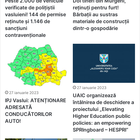
Peste 2.000 de vehicule
Doi tineri din Murgeni,
verificate de polițiștii
reținuți pentru furt!
vasluieni! 144 de permise
Bărbații au sustras
reținute și 1.146 de
materiale de construcții
sancțiuni
dintr-o gospodărie
contravenționale
27 ianuarie 2023
27 ianuarie 2023
UAIC organizează
IPJ Vaslui: ATENȚIONARE
întâlnirea de deschidere a
ADRESATĂ
proiectului „Elevating
CONDUCĂTORILOR
Higher Education public
AUTO!
policies: an empowering
SPRIngboard – HESPRI”