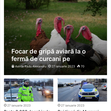
Focar de gripă aviară la o
fermă de curcani pe
platforma zootehnică din
Axinte Radu Alexandru
27 ianuarie 2023
70
Codlea, judeţul Braşov
27 ianuarie 2023
27 ianuarie 2023