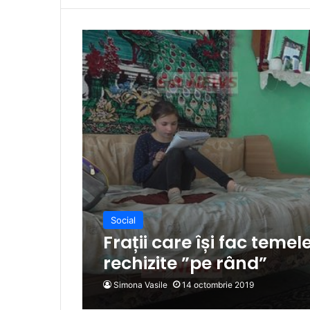
Social
Frații care își fac temel
rechizite ”pe rând”
Simona Vasile
14 octombrie 2019