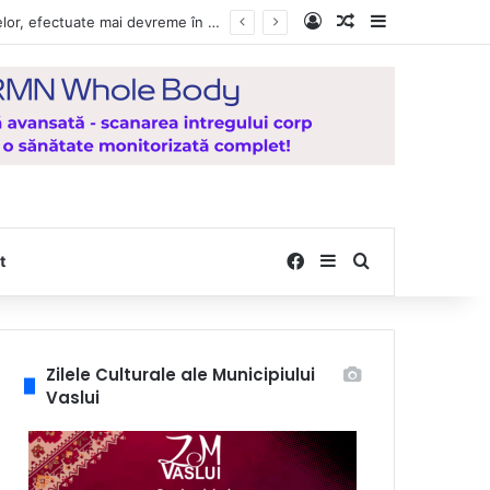
Log In
Random Article
Sidebar
Vești bune pentru zeci de mii de vasluieni! Plățile alocațiilor, indemnizațiilor și stimulentelor, efectuate mai devreme în luna august 2026
Facebook
Sidebar
Search for
t
Zilele Culturale ale Municipiului
Vaslui