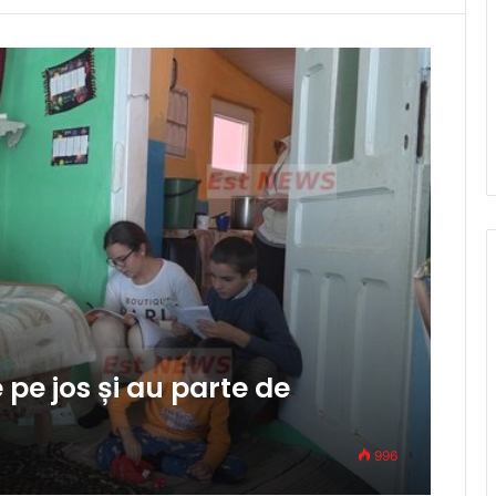
e pe jos și au parte de
996