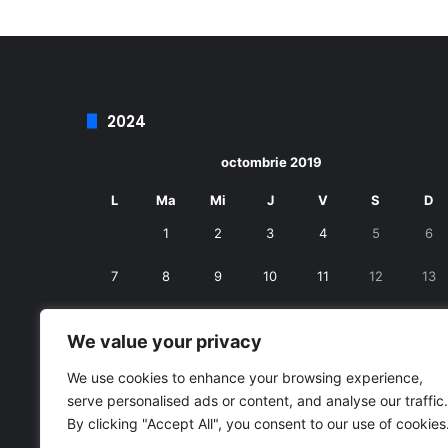
2024
octombrie 2019
L
Ma
Mi
J
V
S
D
1
2
3
4
5
6
7
8
9
10
11
12
13
14
15
16
17
18
19
20
We value your privacy
21
22
23
24
25
26
27
We use cookies to enhance your browsing experience,
serve personalised ads or content, and analyse our traffic.
28
29
30
31
By clicking "Accept All", you consent to our use of cookies
« sept.
nov. »