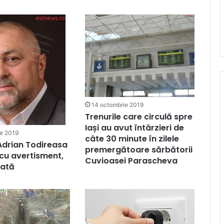
14 octombrie 2019
Trenurile care circulă spre
Iași au avut întârzieri de
ie 2019
câte 30 minute în zilele
 Adrian Todireasa
premergătoare sărbătorii
cu avertisment,
Cuvioasei Parascheva
ată