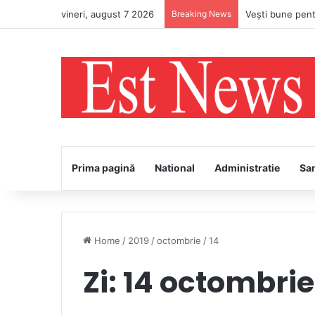
vineri, august 7 2026
Breaking News
Prima pagină
National
Administratie
Sa
Home
/
2019
/
octombrie
/
14
Zi:
14 octombrie