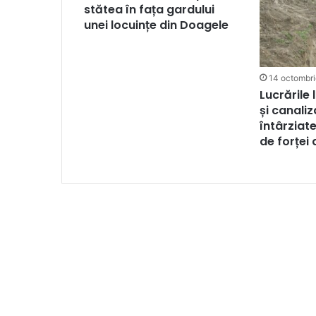
stătea în fața gardului
unei locuințe din Doagele
14 octombr
Lucrările 
și canaliz
întârziate
de forței