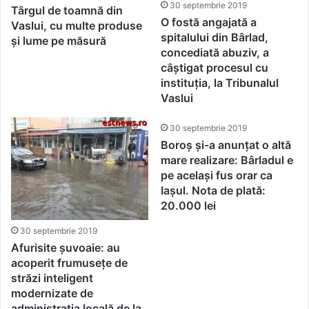
30 septembrie 2019
Târgul de toamnă din
O fostă angajată a
Vaslui, cu multe produse
spitalului din Bârlad,
și lume pe măsură
concediată abuziv, a
câștigat procesul cu
instituția, la Tribunalul
Vaslui
30 septembrie 2019
Boroș și-a anunțat o altă
mare realizare: Bârladul e
pe același fus orar ca
Iașul. Nota de plată:
20.000 lei
30 septembrie 2019
Afurisite șuvoaie: au
acoperit frumusețe de
străzi inteligent
modernizate de
administrația locală de la