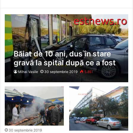
Băiat de 10 ani, dus în stare
gravă la spital după ce a fost
lovit de o mașină în parcarea
Mihai Vasile
30 septembrie 2019
5.851
unui complex comercial din
Vaslui
30 septembrie 2019