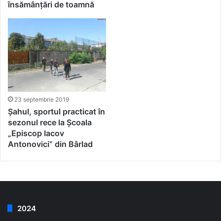
însămânțări de toamnă
23 septembrie 2019
Șahul, sportul practicat în
sezonul rece la Școala
„Episcop Iacov
Antonovici” din Bârlad
2024