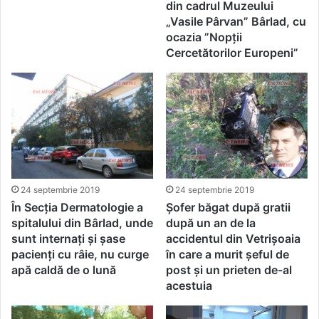
din cadrul Muzeului
„Vasile Pârvan” Bârlad, cu
ocazia ”Nopții
Cercetătorilor Europeni”
24 septembrie 2019
24 septembrie 2019
În Secția Dermatologie a
Șofer băgat după gratii
spitalului din Bârlad, unde
după un an de la
sunt internați și șase
accidentul din Vetrișoaia
pacienți cu râie, nu curge
în care a murit șeful de
apă caldă de o lună
post și un prieten de-al
acestuia