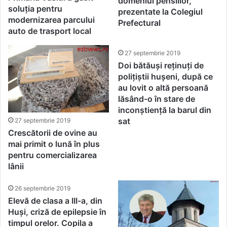
domeniul pensiilor,
soluția pentru
prezentate la Colegiul
modernizarea parcului
Prefectural
auto de trasport local
27 septembrie 2019
Doi bătăuși reținuți de
polițiștii hușeni, după ce
au lovit o altă persoană
lăsând-o în stare de
inconștiență la barul din
sat
27 septembrie 2019
Crescătorii de ovine au
mai primit o lună în plus
pentru comercializarea
lânii
26 septembrie 2019
Elevă de clasa a III-a, din
Huși, criză de epilepsie în
timpul orelor. Copila a