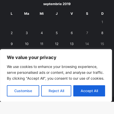
septembrie 2019
L
Ma
Mi
J
V
S
D
1
2
3
4
5
6
7
8
9
10
11
12
13
14
15
16
17
18
19
20
21
22
We value your privacy
23
24
25
26
27
28
29
We use cookies to enhance your browsing experience,
serve personalised ads or content, and analyse our traffic.
30
By clicking "Accept All", you consent to our use of cookies.
« iul.
oct. »
Customise
Reject All
Accept All
© Copyright 2026, All Rights Reserved |
RexNet