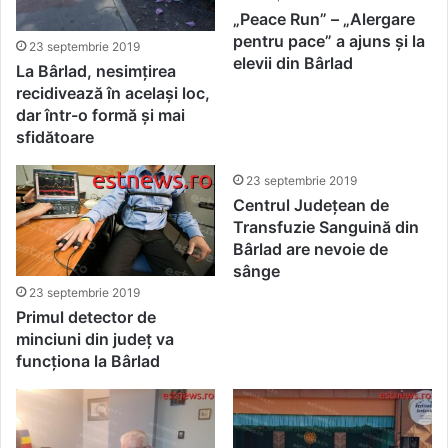
„Peace Run” – „Alergare
pentru pace” a ajuns și la
23 septembrie 2019
elevii din Bârlad
La Bârlad, nesimțirea
recidivează în același loc,
dar într-o formă și mai
sfidătoare
23 septembrie 2019
Centrul Județean de
Transfuzie Sanguină din
Bârlad are nevoie de
sânge
23 septembrie 2019
Primul detector de
minciuni din județ va
funcționa la Bârlad