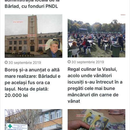
Bârlad, cu fonduri PNDL
30 septembrie 2019
30 septembrie 2019
Regal culinar la Vaslui,
Boroș și-a anunțat o altă
acolo unde vânători
mare realizare: Bârladul e
iscusiți s-au întrecut în a
pe același fus ora ca
pregăti cele mai bune
Iașul. Nota de plată:
mâncăruri din carne de
20.000 lei
vânat