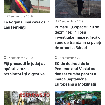
27 septembrie 2019
27 septembrie 2019
La Pogana, mai ceva ca în
Primarul „Copăcel” nu se
Las Fierbinți!
dezminte: în lipsa
investițiilor majore, încă o
serie de trandafiri și puieți
de arbori la Bârlad
27 septembrie 2019
27 septembrie 2019
Fiți precauți! În județ au
50 de deținuți de la
apărut virozele
Penitenciarul Vaslui au
respiratorii și digestive!
dansat zumba pentru a
marca Săptămâna
Europeană a Mobilității