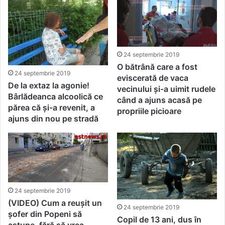
24 septembrie 2019
O bătrână care a fost
24 septembrie 2019
eviscerată de vaca
De la extaz la agonie!
vecinului și-a uimit rudele
Bârlădeanca alcoolică ce
când a ajuns acasă pe
părea că și-a revenit, a
propriile picioare
ajuns din nou pe stradă
24 septembrie 2019
(VIDEO) Cum a reușit un
24 septembrie 2019
șofer din Popeni să
Copil de 13 ani, dus în
astupe, fără să vrea,