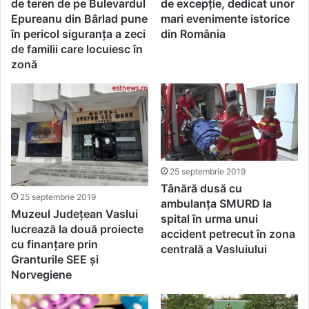
de teren de pe Bulevardul
de excepție, dedicat unor
Epureanu din Bârlad pune
mari evenimente istorice
în pericol siguranța a zeci
din România
de familii care locuiesc în
zonă
25 septembrie 2019
Tânără dusă cu
25 septembrie 2019
ambulanța SMURD la
Muzeul Județean Vaslui
spital în urma unui
lucrează la două proiecte
accident petrecut în zona
cu finanțare prin
centrală a Vasluiului
Granturile SEE și
Norvegiene