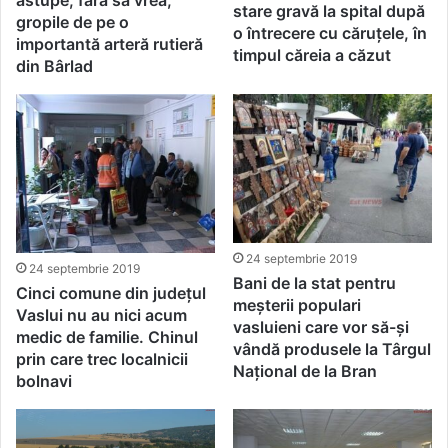
stare gravă la spital după
gropile de pe o
o întrecere cu căruțele, în
importantă arteră rutieră
timpul căreia a căzut
din Bârlad
24 septembrie 2019
24 septembrie 2019
Bani de la stat pentru
Cinci comune din județul
meșterii populari
Vaslui nu au nici acum
vasluieni care vor să-și
medic de familie. Chinul
vândă produsele la Târgul
prin care trec localnicii
Național de la Bran
bolnavi