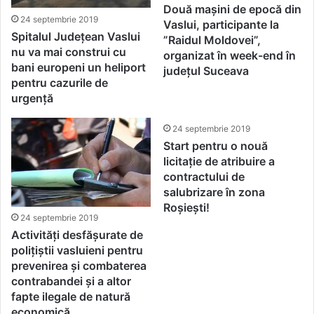
Două mașini de epocă din
24 septembrie 2019
Vaslui, participante la
Spitalul Județean Vaslui
”Raidul Moldovei”,
nu va mai construi cu
organizat în week-end în
bani europeni un heliport
județul Suceava
pentru cazurile de
urgență
24 septembrie 2019
Start pentru o nouă
licitație de atribuire a
contractului de
salubrizare în zona
Roșiești!
24 septembrie 2019
Activități desfășurate de
polițiștii vasluieni pentru
prevenirea și combaterea
contrabandei și a altor
fapte ilegale de natură
economică