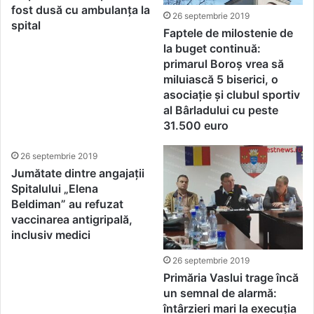
fost dusă cu ambulanța la
26 septembrie 2019
spital
Faptele de milostenie de
la buget continuă:
primarul Boroș vrea să
miluiască 5 biserici, o
asociație și clubul sportiv
al Bârladului cu peste
31.500 euro
26 septembrie 2019
Jumătate dintre angajații
Spitalului „Elena
Beldiman” au refuzat
vaccinarea antigripală,
inclusiv medici
26 septembrie 2019
Primăria Vaslui trage încă
un semnal de alarmă:
întârzieri mari la execuția