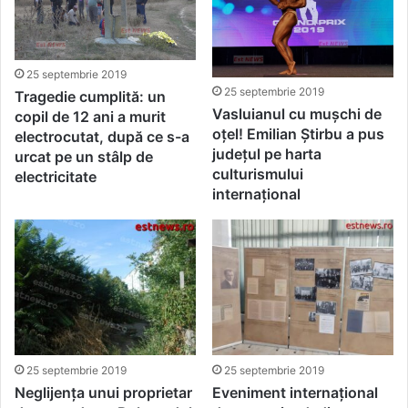
25 septembrie 2019
25 septembrie 2019
Tragedie cumplită: un
Vasluianul cu mușchi de
copil de 12 ani a murit
oțel! Emilian Știrbu a pus
electrocutat, după ce s-a
județul pe harta
urcat pe un stâlp de
culturismului
electricitate
internațional
25 septembrie 2019
25 septembrie 2019
Neglijența unui proprietar
Eveniment internațional