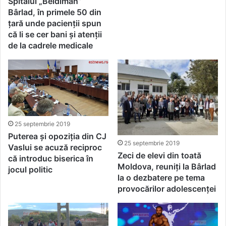
Spitalul „Beldiman”
Bârlad, în primele 50 din
țară unde pacienții spun
că li se cer bani și atenții
de la cadrele medicale
25 septembrie 2019
Puterea și opoziția din CJ
25 septembrie 2019
Vaslui se acuză reciproc
Zeci de elevi din toată
că introduc biserica în
Moldova, reuniți la Bârlad
jocul politic
la o dezbatere pe tema
provocărilor adolescenței