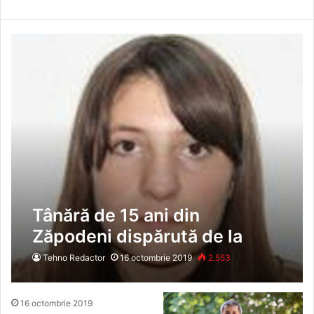
Tânără de 15 ani din
Zăpodeni dispărută de la
domiciliu
Tehno Redactor
16 octombrie 2019
2.553
16 octombrie 2019