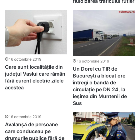
fluidizarea traficului rutier
16 octombrie 2019
16 octombrie 2019
Care sunt localitățile din
Un Dorel cu TIR de
județul Vaslui care rămân
București a blocat ore
fără curent electric zilele
întregi o bandă de
acestea
circulație pe DN 24, la
ieșirea din Muntenii de
Sus
16 octombrie 2019
Avalanșă de persoane
care conduceau pe
drumurile publice fără de