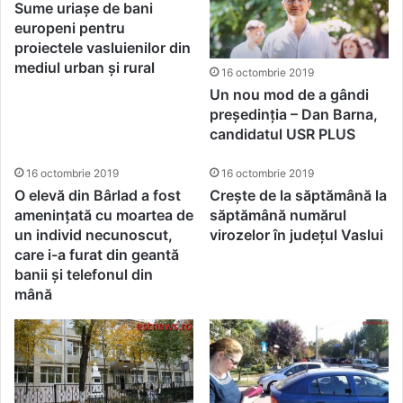
Sume uriașe de bani
europeni pentru
proiectele vasluienilor din
mediul urban și rural
16 octombrie 2019
Un nou mod de a gândi
președinția – Dan Barna,
candidatul USR PLUS
16 octombrie 2019
16 octombrie 2019
O elevă din Bârlad a fost
Crește de la săptămână la
amenințată cu moartea de
săptămână numărul
un individ necunoscut,
virozelor în județul Vaslui
care i-a furat din geantă
banii și telefonul din
mână