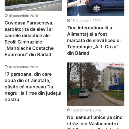
16 octombrie 2019
16 octombrie 2019
Cuvioasa Parascheva,
Ziua Internațională a
sărbătorită de elevii și
Alimentației a fost
cadrele didactice ale
marcată de elevii liceului
Școlii Gimnaziale
Tehnologic „A. I. Cuza”
„Manolache Costache
din Bârlad
Epureanu” din Bârlad
16 octombrie 2019
17 persoane, din care
două din străinătate,
găsite că munceau ”la
negru” la firme din județul
nostru
16 octombrie 2019
Noi sensuri unice pe cinci
străzi din Vaslui pentru