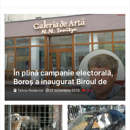
În plină campanie electorală,
Boroș a inaugurat Biroul de
Fake News al Primăriei
Tehno Redactor
21 octombrie 2019
704