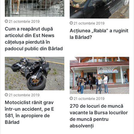
21 octombrie 2019
21 octombrie 2019
Cum a reapărut după
Acțiunea „Rabla” a ruginit
articolul din Est News
la Bârlad?
cățelușa pierdută în
padocul public din Bârlad
21 octombrie 2019
21 octombrie 2019
Motociclist rănit grav
270 de locuri de muncă
într-un accident, pe E
vacante la Bursa locurilor
581, în apropiere de
de muncă pentru
Bârlad
absolvenți