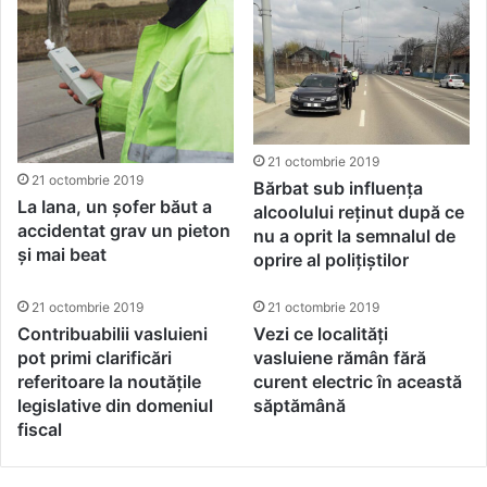
21 octombrie 2019
21 octombrie 2019
Bărbat sub influența
La Iana, un șofer băut a
alcoolului reținut după ce
accidentat grav un pieton
nu a oprit la semnalul de
și mai beat
oprire al polițiștilor
21 octombrie 2019
21 octombrie 2019
Contribuabilii vasluieni
Vezi ce localități
pot primi clarificări
vasluiene rămân fără
referitoare la noutățile
curent electric în această
legislative din domeniul
săptămână
fiscal