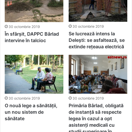
30 octombrie 2019
30 octombrie 2019
Se lucrează intens la
În sfârșit, DAPPC Bârlad
Delești: se asfaltează, se
intervine în talcioc
extinde rețeaua electrică
30 octombrie 2019
30 octombrie 2019
O nouă lege a sănătății,
Primăria Bârlad, obligată
un nou sistem de
de instanță să respecte
sănătate
legea în cazul a opt
asistenți medicali cu
studii superioare în