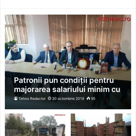
Patronii pun condiții pentru
majorarea salariului minim cu
100 lei: întâi productivitate,
Tehno Redactor
30 octombrie 2019
95
apoi bani