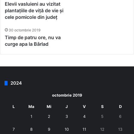
Elevii vasluieni au vizitat
plantațiile de viță de vie și
cele pomicole din județ
30 octombrie 2019
Timp de patru ore, nu va
curge apa la Bârlad
2024
octombrie 2019
L
Ma
Mi
J
V
S
D
1
2
3
4
5
6
7
8
9
10
11
12
13