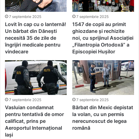
7 septembrie 2025
7 septembrie 2025
Lovit în cap cu o lanternă!
1547 de copii au primit
Un bărbat din Dănești
ghiozdane și rechizite
necesită 35 de zile de
noi, cu sprijinul Asociației
îngrijiri medicale pentru
„Filantropia Ortodoxă” a
vindecare
Episcopiei Hușilor
7 septembrie 2025
7 septembrie 2025
Vasluian condamnat
Bărbat din Mexic depistat
pentru tentativă de omor
la volan, cu un permis
calificat, prins pe
nerecunoscut de legea
Aeroportul Internațional
română
Iași