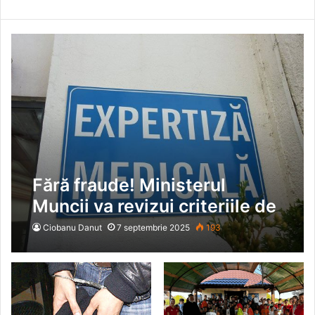
Fără fraude! Ministerul
Muncii va revizui criteriile de
încadrare în grad de
Ciobanu Danut
7 septembrie 2025
193
handicap