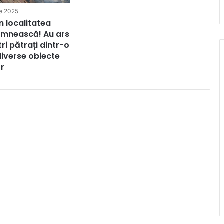
ie 2025
n localitatea
mnească! Au ars
ri pătrați dintr-o
diverse obiecte
or