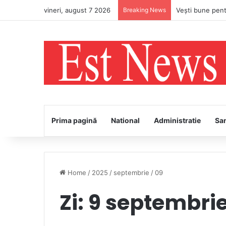
vineri, august 7 2026
Breaking News
Prima pagină
National
Administratie
Sa
Home
/
2025
/
septembrie
/
09
Zi:
9 septembri