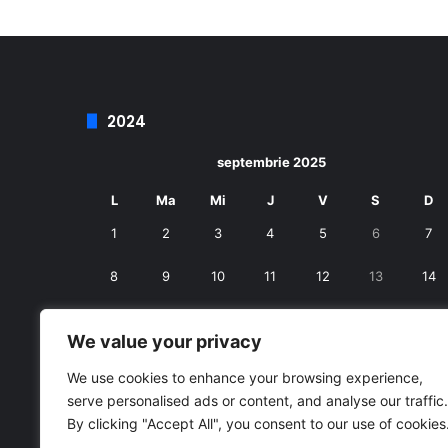
2024
septembrie 2025
L
Ma
Mi
J
V
S
D
1
2
3
4
5
6
7
8
9
10
11
12
13
14
15
16
17
18
19
20
21
We value your privacy
22
23
24
25
26
27
28
We use cookies to enhance your browsing experience,
serve personalised ads or content, and analyse our traffic.
29
30
By clicking "Accept All", you consent to our use of cookies
« aug.
oct. »