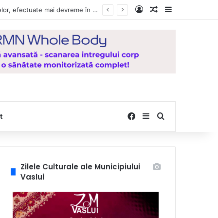
Log In
Random Article
Sidebar
Vești bune pentru zeci de mii de vasluieni! Plățile alocațiilor, indemnizațiilor și stimulentelor, efectuate mai devreme în luna august 2026
Facebook
Sidebar
Search for
t
Zilele Culturale ale Municipiului
Vaslui