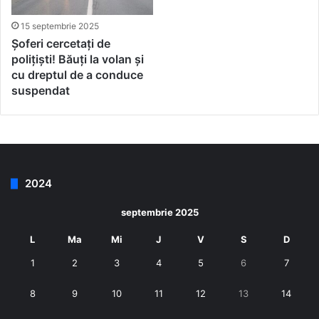
15 septembrie 2025
Șoferi cercetați de
polițiști! Băuți la volan și
cu dreptul de a conduce
suspendat
2024
septembrie 2025
L
Ma
Mi
J
V
S
D
1
2
3
4
5
6
7
8
9
10
11
12
13
14