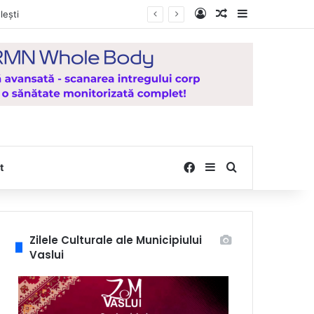
Log In
Random Article
Sidebar
icat pentru județul Vaslui
Facebook
Sidebar
Search for
t
Zilele Culturale ale Municipiului
Vaslui