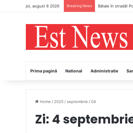
joi, august 6 2026
Breaking News
Avertizare meteo Co
Prima pagină
National
Administratie
Sa
Home
/
2025
/
septembrie
/
04
Zi:
4 septembri