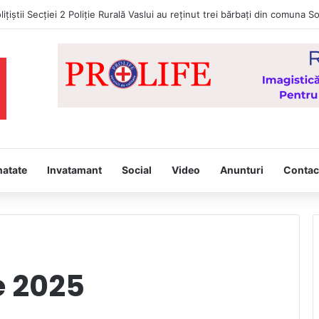
d Portocaliu! Val de căldură persistent, caniculă și disconfort termic rid
natate
Invatamant
Social
Video
Anunturi
Contac
e 2025