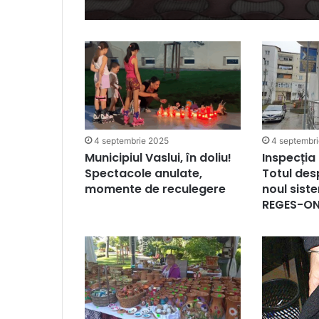
4 septembrie 2025
4 septembr
Municipiul Vaslui, în doliu!
Inspecția 
Spectacole anulate,
Totul desp
momente de reculegere
noul sist
REGES-ON