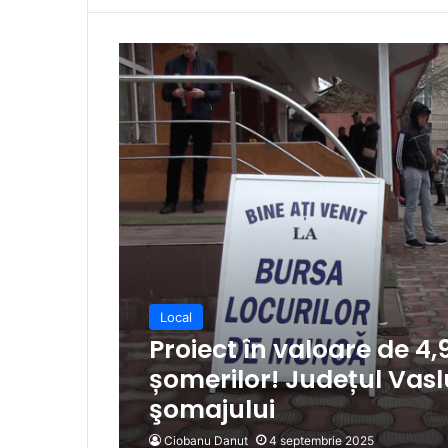
Local
Proiect în valoare de 4,
șomerilor! Județul Vaslu
şomajului
Ciobanu Danut
4 septembrie 2025