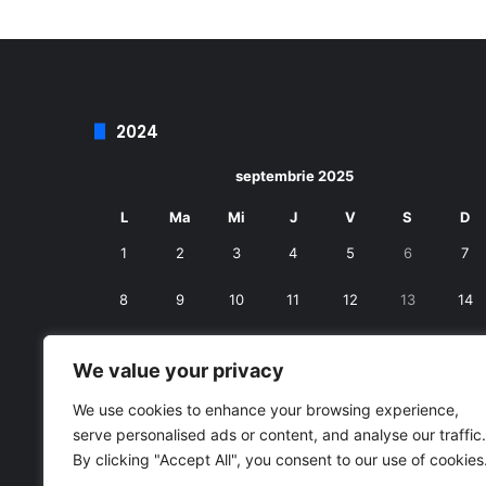
2024
septembrie 2025
L
Ma
Mi
J
V
S
D
1
2
3
4
5
6
7
8
9
10
11
12
13
14
15
16
17
18
19
20
21
We value your privacy
22
23
24
25
26
27
28
We use cookies to enhance your browsing experience,
serve personalised ads or content, and analyse our traffic.
29
30
By clicking "Accept All", you consent to our use of cookies
« aug.
oct. »