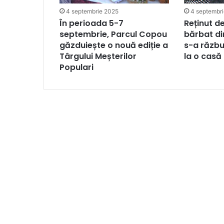
4 septembrie 2025
4 septembr
În perioada 5-7
Reținut de
septembrie, Parcul Copou
bărbat d
găzduiește o nouă ediție a
s-a răzbu
Târgului Meșterilor
la o casă
Populari