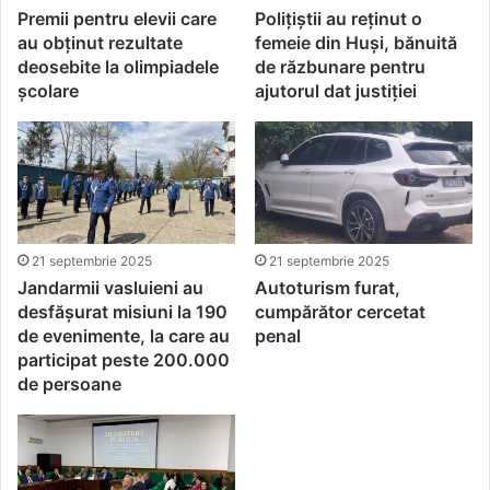
Premii pentru elevii care
Polițiștii au reținut o
au obținut rezultate
femeie din Huși, bănuită
deosebite la olimpiadele
de răzbunare pentru
școlare
ajutorul dat justiției
21 septembrie 2025
21 septembrie 2025
Jandarmii vasluieni au
Autoturism furat,
desfășurat misiuni la 190
cumpărător cercetat
de evenimente, la care au
penal
participat peste 200.000
de persoane