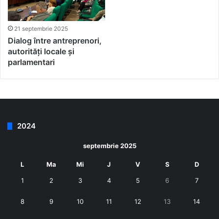
21 septembrie 2025
Dialog între antreprenori,
autorități locale și
parlamentari
2024
septembrie 2025
L
Ma
Mi
J
V
S
D
1
2
3
4
5
6
7
8
9
10
11
12
13
14