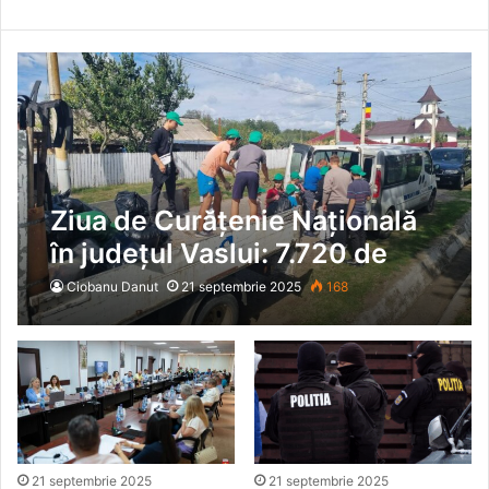
Ziua de Curățenie Națională
în județul Vaslui: 7.720 de
voluntari au strâns 5.160 de
Ciobanu Danut
21 septembrie 2025
168
saci de deșeuri!
21 septembrie 2025
21 septembrie 2025