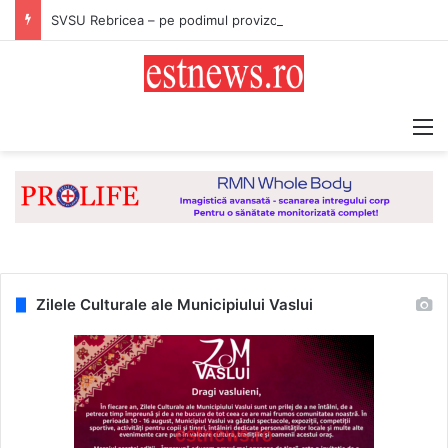
SVSU Rebricea – pe podimul provizoriu la etapa națională
M
Zilele Culturale ale Municipiului Vaslui