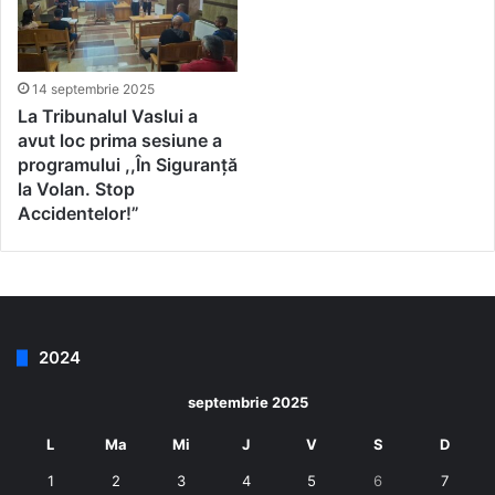
14 septembrie 2025
La Tribunalul Vaslui a
avut loc prima sesiune a
programului ,,În Siguranță
la Volan. Stop
Accidentelor!”
2024
septembrie 2025
L
Ma
Mi
J
V
S
D
1
2
3
4
5
6
7