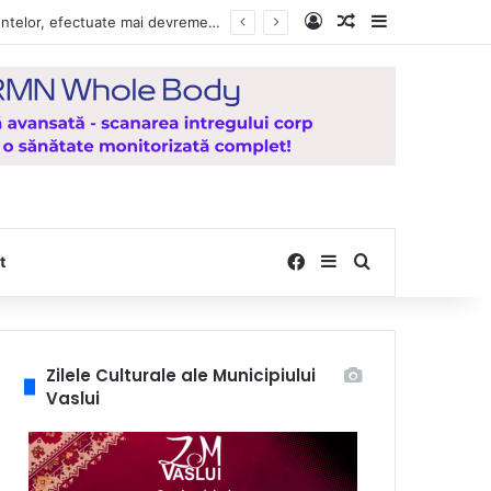
Log In
Random Article
Sidebar
Vești bune pentru zeci de mii de vasluieni! Plățile alocațiilor, indemnizațiilor și stimulentelor, efectuate mai devreme în luna august 2026
Facebook
Sidebar
Search for
t
Zilele Culturale ale Municipiului
Vaslui