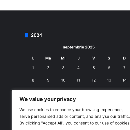
2024
septembrie 2025
L
Ma
Mi
J
V
S
D
1
2
3
4
5
6
7
8
9
10
11
12
13
14
15
16
17
18
19
20
21
We value your privacy
22
23
24
25
26
27
28
We use cookies to enhance your browsing experience,
serve personalised ads or content, and analyse our traffic.
29
30
By clicking "Accept All", you consent to our use of cookies
« aug.
oct. »