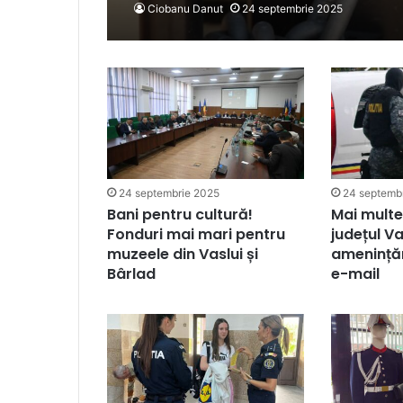
Ciobanu Danut
24 septembrie 2025
24 septembrie 2025
24 septemb
Bani pentru cultură!
Mai multe 
Fonduri mai mari pentru
județul Va
muzeele din Vaslui și
amenințăr
Bârlad
e-mail