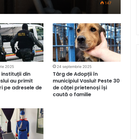
147
rie 2025
24 septembrie 2025
instituții din
Târg de Adopții în
slui au primit
municipiul Vaslui! Peste 30
i pe adresele de
de căței prietenoși își
caută o familie