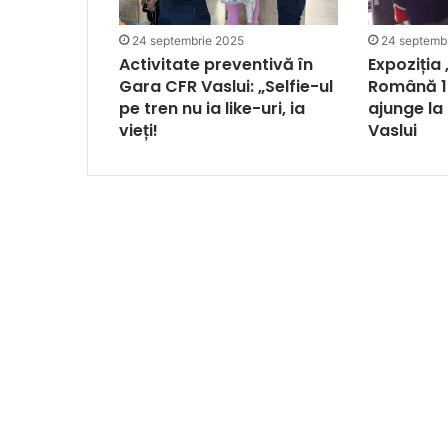
24 septembrie 2025
24 septemb
Activitate preventivă în
Expoziția
Gara CFR Vaslui: „Selfie-ul
Română 
pe tren nu ia like-uri, ia
ajunge la
vieți!
Vaslui