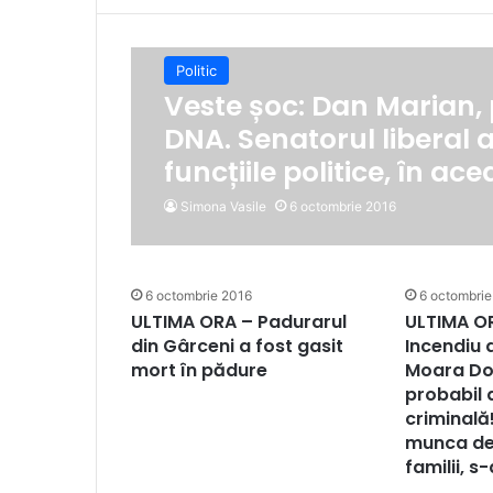
Politic
Veste șoc: Dan Marian,
DNA. Senatorul liberal 
funcțiile politice, în ac
Simona Vasile
6 octombrie 2016
6 octombrie 2016
6 octombrie
ULTIMA ORA – Padurarul
ULTIMA O
din Gârceni a fost gasit
Incendiu d
mort în pădure
Moara Do
probabil
criminală
munca de
familii, s