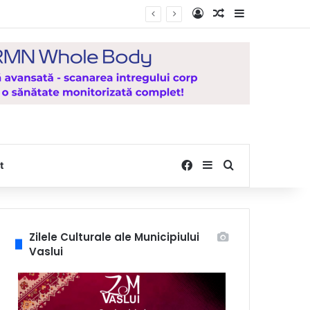
Log In
Random Article
Sidebar
Facebook
Sidebar
Search for
t
Zilele Culturale ale Municipiului
Vaslui