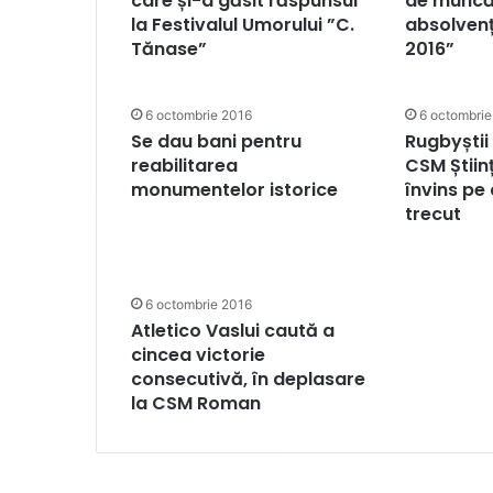
care și-a găsit răspunsul
de muncă
la Festivalul Umorului ”C.
absolvenț
Tănase”
2016”
6 octombrie 2016
6 octombrie
Se dau bani pentru
Rugbyștii
reabilitarea
CSM Știin
monumentelor istorice
învins pe
trecut
6 octombrie 2016
Atletico Vaslui caută a
cincea victorie
consecutivă, în deplasare
la CSM Roman