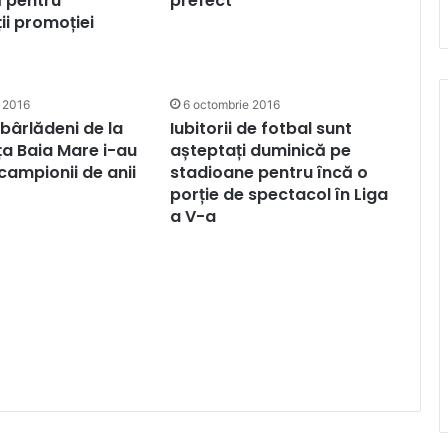
 pentru
prefect
ii promoției
 2016
6 octombrie 2016
 bârlădeni de la
Iubitorii de fotbal sunt
ța Baia Mare i-au
așteptați duminică pe
 campionii de anii
stadioane pentru încă o
porție de spectacol în Liga
a V-a