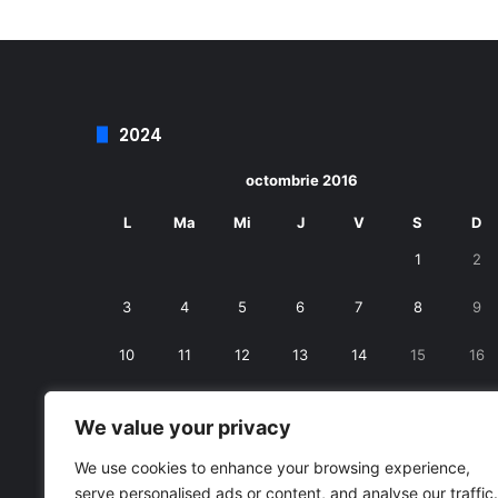
2024
octombrie 2016
L
Ma
Mi
J
V
S
D
1
2
3
4
5
6
7
8
9
10
11
12
13
14
15
16
17
18
19
20
21
22
23
We value your privacy
24
25
26
27
28
29
30
We use cookies to enhance your browsing experience,
serve personalised ads or content, and analyse our traffic.
31