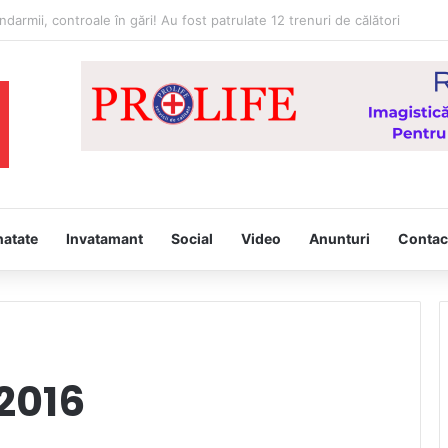
Hristos” – proiect derulat de Asociația Tinerilor Ortodocși Vaslui
natate
Invatamant
Social
Video
Anunturi
Contac
2016