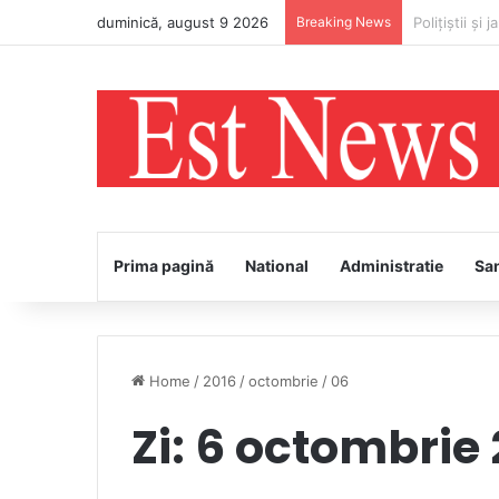
duminică, august 9 2026
Breaking News
„Restart cu 
Prima pagină
National
Administratie
Sa
Home
/
2016
/
octombrie
/
06
Zi:
6 octombrie 