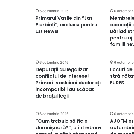
6 octombrie 2016
6 octombrie
Primarul Vasile din ”Las
Membrele
Fierbinți”, exclusiv pentru
asociații 
Est News!
Bârlad st
pentru aj
familii n
6 octombrie 2016
6 octombrie
Deputații au legalizat
Locuri de
conflictul de interese!
străinăta
Primarii vasluieni declarați
EURES
incompatibili au scăpat
de brațul legii
6 octombrie 2016
6 octombrie
”Cum trebuie să fie o
AJOFM or
domnișoară?”, o întrebare
octombrie