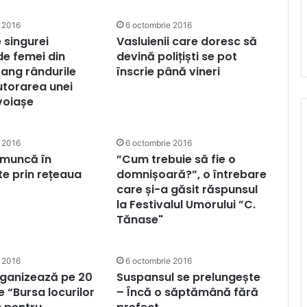
 2016
6 octombrie 2016
 singurei
Vasluienii care doresc să
de femei din
devină polițiști se pot
rang rândurile
înscrie până vineri
utorarea unei
evoiașe
 2016
6 octombrie 2016
 muncă în
”Cum trebuie să fie o
te prin rețeaua
domnișoară?”, o întrebare
care și-a găsit răspunsul
la Festivalul Umorului ”C.
Tănase"
 2016
6 octombrie 2016
ganizează pe 20
Suspansul se prelungește
 “Bursa locurilor
– Încă o săptămână fără