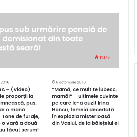
 pus sub urmărire penală de
a demisionat din toate
eastă seară!
11.170
 2016
6 octombrie 2016
RA – (Video)
”Mamă, ce mult te iubesc,
e proporții la
mamă!” – ultimele cuvinte
mnească, pus,
pe care le-a auzit Irina
 de o mână
Honcu, femeia decedată
! Tone de furaje,
în explozia misterioasă
 o vară a două
din Vaslui, de la băiețelul ei
-au făcut scrum!