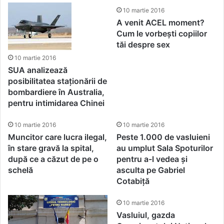
este obtinuta prin salarii
10 martie 2016
mici, nu prin calitate
A venit ACEL moment?
Cum le vorbești copiilor
tăi despre sex
10 martie 2016
SUA analizează
posibilitatea staționării de
bombardiere în Australia,
pentru intimidarea Chinei
10 martie 2016
10 martie 2016
Muncitor care lucra ilegal,
Peste 1.000 de vasluieni
în stare gravă la spital,
au umplut Sala Spoturilor
după ce a căzut de pe o
pentru a-l vedea și
schelă
asculta pe Gabriel
Cotabiță
10 martie 2016
Vasluiul, gazda