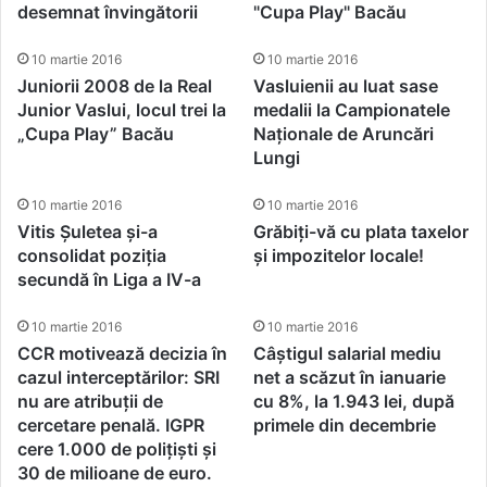
desemnat învingătorii
"Cupa Play" Bacău
10 martie 2016
10 martie 2016
Juniorii 2008 de la Real
Vasluienii au luat sase
Junior Vaslui, locul trei la
medalii la Campionatele
„Cupa Play” Bacău
Naționale de Aruncări
Lungi
10 martie 2016
10 martie 2016
Vitis Șuletea și-a
Grăbiți-vă cu plata taxelor
consolidat poziția
și impozitelor locale!
secundă în Liga a IV-a
10 martie 2016
10 martie 2016
CCR motivează decizia în
Câștigul salarial mediu
cazul interceptărilor: SRI
net a scăzut în ianuarie
nu are atribuții de
cu 8%, la 1.943 lei, după
cercetare penală. IGPR
primele din decembrie
cere 1.000 de polițiști și
30 de milioane de euro.