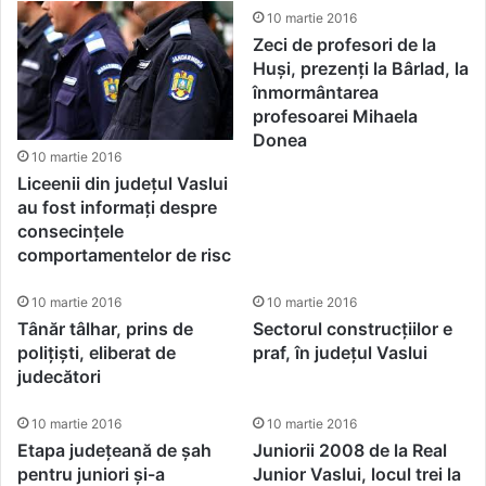
10 martie 2016
Zeci de profesori de la
Huși, prezenți la Bârlad, la
înmormântarea
profesoarei Mihaela
Donea
10 martie 2016
Liceenii din județul Vaslui
au fost informați despre
consecințele
comportamentelor de risc
10 martie 2016
10 martie 2016
Tânăr tâlhar, prins de
Sectorul construcțiilor e
polițiști, eliberat de
praf, în județul Vaslui
judecători
10 martie 2016
10 martie 2016
Etapa județeană de șah
Juniorii 2008 de la Real
pentru juniori și-a
Junior Vaslui, locul trei la