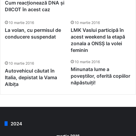
Cum reacționează DNA și
DIICOT în acest caz
10 martie 2016
10 martie 2016
La volan, cu permisul de
LMK Vaslui participă în
conducere suspendat
acest weekend la etapă
zonala a ONSȘ la volei
feminin
10 martie 2016
10 martie 2016
Minunata lume a
Autovehicul căutat în
poveștilor, oferită copiilor
Italia, depistat la Vama
năpăstuiți!
Albița
2024
martie 2016