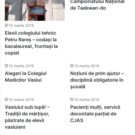
Campionatului Național
de Taekwan-do
10 martie 2016
Elevii colegiului tehnic
Petru Rareș – codași la
bacalaureat, fruntași la
copiat
10 martie 2016
10 martie 2016
Alegeri la Colegiul
Noțiuni de prim ajutor –
Medicilor Vaslui
disciplină obligatorie în
școală
10 martie 2016
10 martie 2016
Vasluiul sub lupă! –
Pacienți mulți, servicii
Tradiții de mărțișor,
decontate parțial de
păstrate de elevii
CJAS
vasluieni