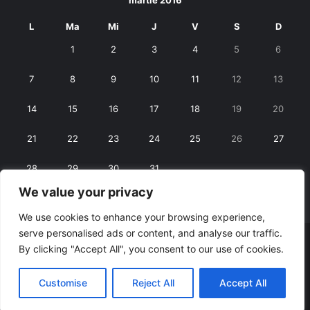
L
Ma
Mi
J
V
S
D
1
2
3
4
5
6
7
8
9
10
11
12
13
14
15
16
17
18
19
20
21
22
23
24
25
26
27
28
29
30
31
We value your privacy
« feb.
apr. »
We use cookies to enhance your browsing experience,
serve personalised ads or content, and analyse our traffic.
© Copyright 2026, All Rights Reserved |
RexNet
By clicking "Accept All", you consent to our use of cookies.
Facebook
Customise
Reject All
Accept All